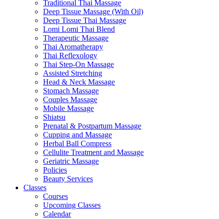
Traditional Thai Massage
Deep Tissue Massage (With Oil)
Deep Tissue Thai Massage
Lomi Lomi Thai Blend
Therapeutic Massage
Thai Aromatherapy
Thai Reflexology
Thai Step-On Massage
Assisted Stretching
Head & Neck Massage
Stomach Massage
Couples Massage
Mobile Massage
Shiatsu
Prenatal & Postpartum Massage
Cupping and Massage
Herbal Ball Compress
Cellulite Treatment and Massage
Geriatric Massage
Policies
Beauty Services
Classes
Courses
Upcoming Classes
Calendar